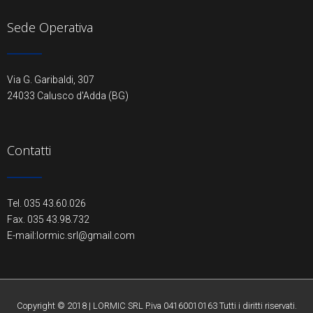
Sede Operativa
Via G. Garibaldi, 307
24033 Calusco d'Adda (BG)
Contatti
Tel. 035 43.60.026
Fax. 035 43.98.732
E-mail:lormic.srl@gmail.com
Copyright © 2018 | LORMIC SRL P.iva 04160010163 Tutti i diritti riservati.